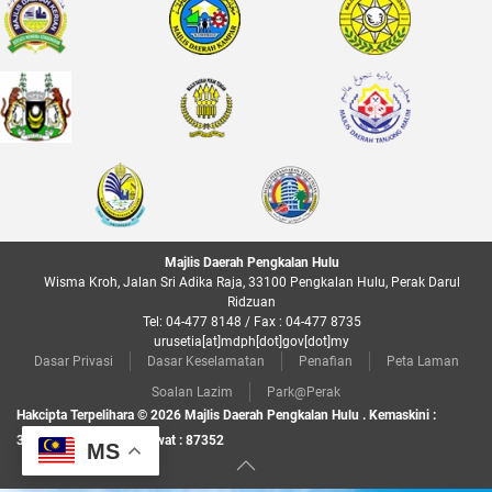
Majlis Daerah Pengkalan Hulu
Wisma Kroh, Jalan Sri Adika Raja, 33100 Pengkalan Hulu, Perak Darul
Ridzuan
Tel: 04-477 8148 / Fax : 04-477 8735
urusetia[at]mdph[dot]gov[dot]my
Dasar Privasi
Dasar Keselamatan
Penafian
Peta Laman
Soalan Lazim
Park@Perak
Hakcipta Terpelihara © 2026 Majlis Daerah Pengkalan Hulu . Kemaskini :
31/07/26 • Jumlah Pelawat : 87352
MS