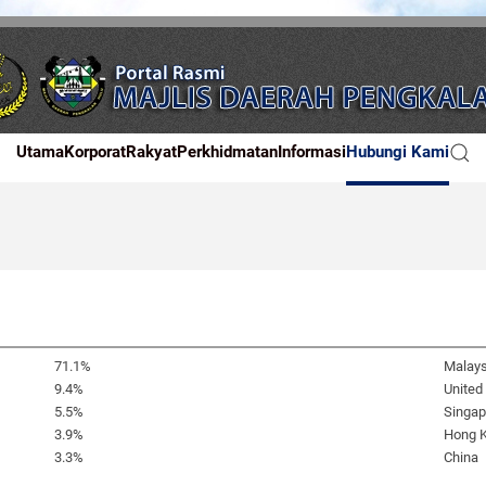
Utama
Korporat
Rakyat
Perkhidmatan
Informasi
Hubungi Kami
71.1%
Malays
9.4%
United
5.5%
Singap
3.9%
Hong 
3.3%
China