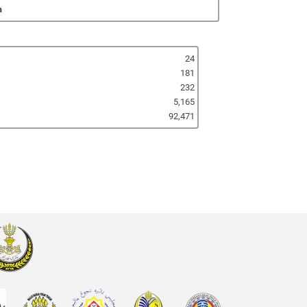
a
24
181
232
5,165
92,471