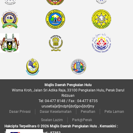
Majlis Daerah Pengkalan Hulu
Wisma Kroh, Jalan Sri Adika Raja, 33100 Pengkalan Hulu, Perak Darul
Ridzuan
Tel: 04-477 8148 / Fax : 04-477 8735
urusetia[at]mdph[dot]gov[dot]my
Dasar Privasi
Dasar Keselamatan
Penafian
Peta Laman
Soalan Lazim
Park@Perak
Hakcipta Terpelihara © 2026 Majlis Daerah Pengkalan Hulu . Kemaskini :