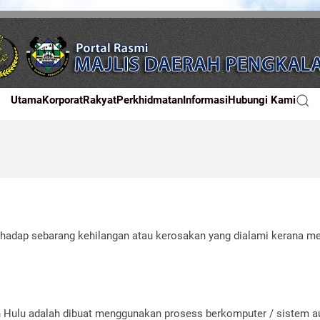
Utama
Korporat
Rakyat
Perkhidmatan
Informasi
Hubungi Kami
rhadap sebarang kehilangan atau kerosakan yang dialami kerana m
 Hulu adalah dibuat menggunakan prosess berkomputer / sistem a