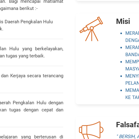
san. Bagi mencapai matlamat
agaimana berikut :-
Misi
s Daerah Pengkalan Hulu
k.
MERA
DENG
MERA
lan Hulu yang berkelayakan,
BANDA
n tugas yang terbaik.
MEMP
MASY
 dan Kerjaya secara terancang
MENY
PELA
MEMA
KE T
aerah Pengkalan Hulu dengan
kan tugas dengan cepat dan
Falsaf
" BERSIH,
ajaran yang berterusan di