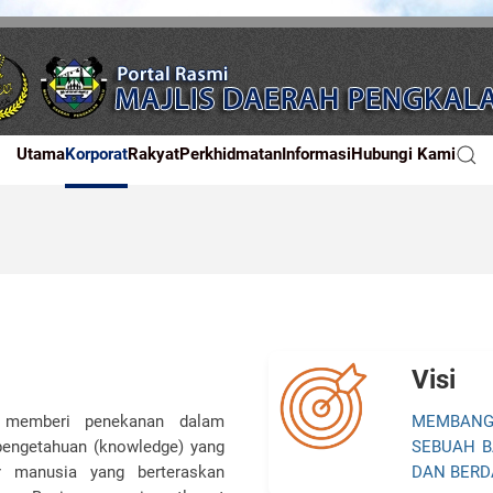
Utama
Korporat
Rakyat
Perkhidmatan
Informasi
Hubungi Kami
Visi
 memberi penekanan dalam
MEMBANG
 pengetahuan (knowledge) yang
SEBUAH 
 manusia yang berteraskan
DAN BERD