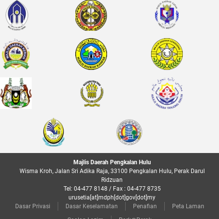
Majlis Daerah Pengkalan Hulu
Wisma Kroh, Jalan Sri Adika Raja, 33100 Pengkalan Hulu, Perak Darul
Ridzuan
Tel: 04-477 8148 / Fax : 04-477 8735
urusetia[at]mdph[dot]gov[dot]my
Dasar Privasi
Dasar Keselamatan
Penafian
Peta Laman