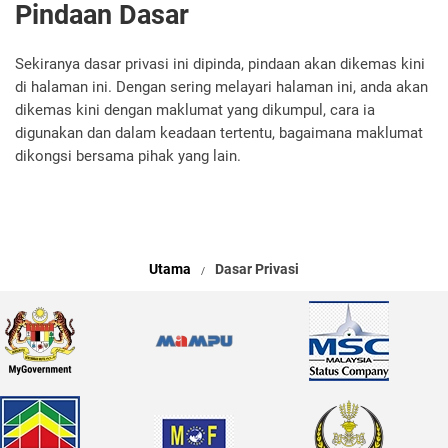
Pindaan Dasar
Sekiranya dasar privasi ini dipinda, pindaan akan dikemas kini
di halaman ini. Dengan sering melayari halaman ini, anda akan
dikemas kini dengan maklumat yang dikumpul, cara ia
digunakan dan dalam keadaan tertentu, bagaimana maklumat
dikongsi bersama pihak yang lain.
Utama
Dasar Privasi