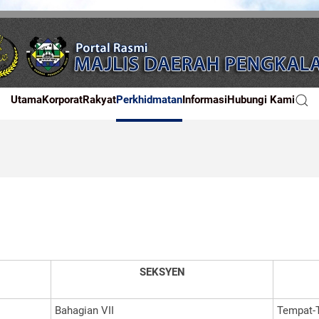
Utama
Korporat
Rakyat
Perkhidmatan
Informasi
Hubungi Kami
SEKSYEN
Bahagian VII
Tempat-