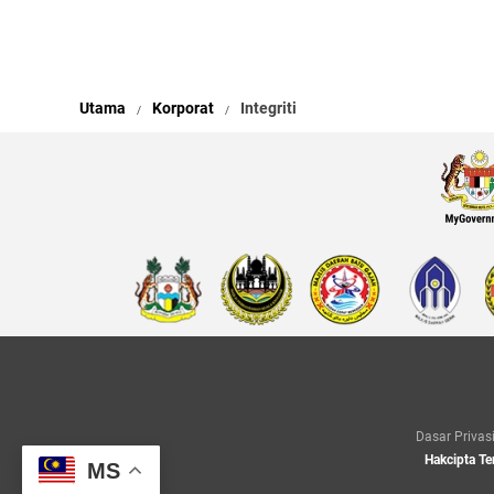
Utama
Korporat
Integriti
Dasar Privas
Hakcipta Te
MS