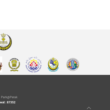
Park@Perak
awat : 87352