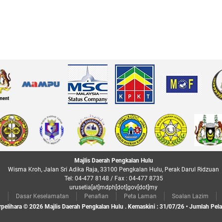
Majlis Daerah Pengkalan Hulu
Wisma Kroh, Jalan Sri Adika Raja, 33100 Pengkalan Hulu, Perak Darul Ridzuan
Tel: 04-477 8148 / Fax : 04-477 8735
urusetia[at]mdph[dot]gov[dot]my
i
Dasar Keselamatan
Penafian
Peta Laman
Soalan Lazim
rpelihara © 2026 Majlis Daerah Pengkalan Hulu . Kemaskini : 31/07/26 • Jumlah Pel