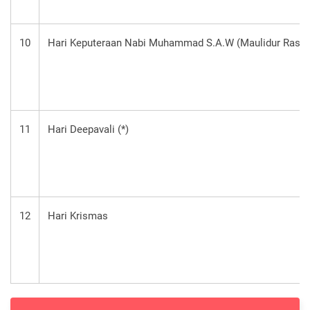
10
Hari Keputeraan Nabi Muhammad S.A.W (Maulidur Rasul
11
Hari Deepavali (*)
12
Hari Krismas