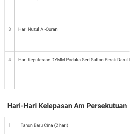
3
Hari Nuzul Al-Quran
4
Hari Keputeraan DYMM Paduka Seri Sultan Perak Darul Ri
Hari-Hari Kelepasan Am Persekutuan
1
Tahun Baru Cina (2 hari)