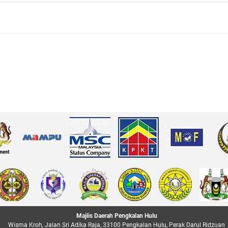
Majlis Daerah Pengkalan Hulu
Wisma Kroh, Jalan Sri Adika Raja, 33100 Pengkalan Hulu, Perak Darul Ridzuan