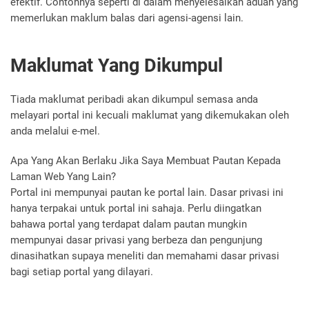
efektif. Contohnya seperti di dalam menyelesaikan aduan yang
memerlukan maklum balas dari agensi-agensi lain.
Maklumat Yang Dikumpul
Tiada maklumat peribadi akan dikumpul semasa anda
melayari portal ini kecuali maklumat yang dikemukakan oleh
anda melalui e-mel.
Apa Yang Akan Berlaku Jika Saya Membuat Pautan Kepada
Laman Web Yang Lain?
Portal ini mempunyai pautan ke portal lain. Dasar privasi ini
hanya terpakai untuk portal ini sahaja. Perlu diingatkan
bahawa portal yang terdapat dalam pautan mungkin
mempunyai dasar privasi yang berbeza dan pengunjung
dinasihatkan supaya meneliti dan memahami dasar privasi
bagi setiap portal yang dilayari.