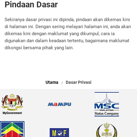
Pindaan Dasar
Sekiranya dasar privasi ini dipinda, pindaan akan dikemas kini
di halaman ini. Dengan sering melayari halaman ini, anda akan
dikemas kini dengan maklumat yang dikumpul, cara ia
digunakan dan dalam keadaan tertentu, bagaimana maklumat
dikongsi bersama pihak yang lain.
Utama
Dasar Privasi