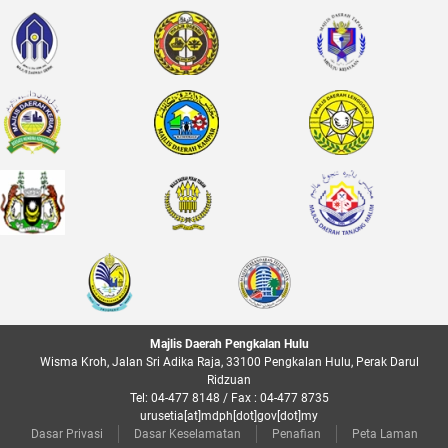
Majlis Daerah Pengkalan Hulu
Wisma Kroh, Jalan Sri Adika Raja, 33100 Pengkalan Hulu, Perak Darul
Ridzuan
Tel: 04-477 8148 / Fax : 04-477 8735
urusetia[at]mdph[dot]gov[dot]my
Dasar Privasi
Dasar Keselamatan
Penafian
Peta Laman