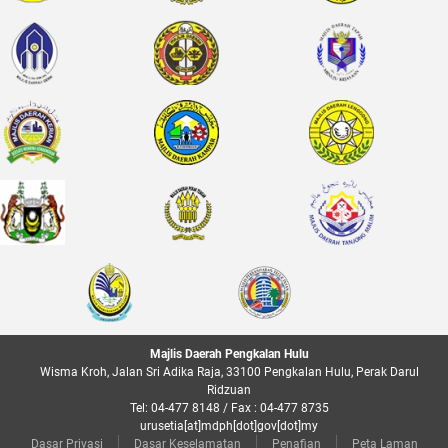
Majlis Daerah Pengkalan Hulu
Wisma Kroh, Jalan Sri Adika Raja, 33100 Pengkalan Hulu, Perak Darul
Ridzuan
Tel: 04-477 8148 / Fax : 04-477 8735
urusetia[at]mdph[dot]gov[dot]my
Dasar Privasi
Dasar Keselamatan
Penafian
Peta Laman