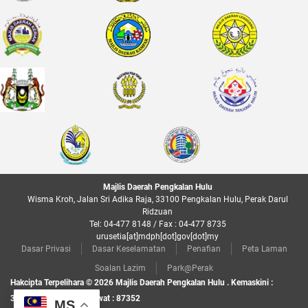
Majlis Daerah Pengkalan Hulu
Wisma Kroh, Jalan Sri Adika Raja, 33100 Pengkalan Hulu, Perak Darul
Ridzuan
Tel: 04-477 8148 / Fax : 04-477 8735
urusetia[at]mdph[dot]gov[dot]my
Dasar Privasi
Dasar Keselamatan
Penafian
Peta Laman
Soalan Lazim
Park@Perak
Hakcipta Terpelihara © 2026 Majlis Daerah Pengkalan Hulu . Kemaskini :
31/07/26 • Jumlah Pelawat : 87352
MS