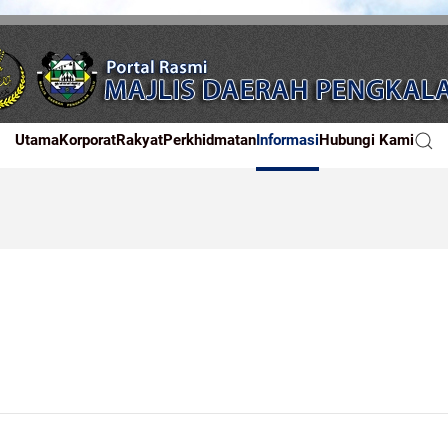
Utama
Korporat
Rakyat
Perkhidmatan
Informasi
Hubungi Kami