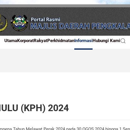
Utama
Korporat
Rakyat
Perkhidmatan
Informasi
Hubungi Kami
ULU (KPH) 2024
pena Tahun Melawat Perak 2024 pada 30 OGOS 2024 hingga 1 Se