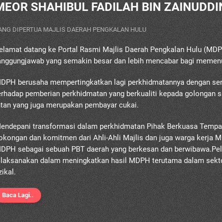
MEOR SHAHIBUL FADILAH BIN ZAINUDDI
ANG DIPERTUA MAJLIS DAERAH PENGKALAN HULU
elamat datang ke Portal Rasmi Majlis Daerah Pengkalan Hulu (M
anggungjawab yang semakin besar dan lebih mencabar bagi memen
DPH berusaha mempertingkatkan lagi perkhidmatannya dengan se
erhadap pemberian perkhidmatan yang berkualiti kepada golongan s
ntan yang juga merupakan pembayar cukai.
endepani transformasi dalam perkhidmatan Pihak Berkuasa Tempa
okongan dan komitmen dari Ahli-Ahli Majlis dan juga warga kerja
DPH sebagai sebuah PBT daerah yang berkesan dan berwibawa.Pel
ilaksanakan dalam meningkatkan hasil MDPH terutama dalam sek
zikal.
Baca Lagi..