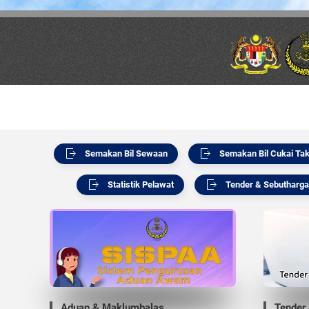
Skip to main content
Semakan Bil Sewaan
Semakan Bil Cukai Tak
Statistik Pelawat
Tender & Sebutharga
Aduan & Maklumbalas
Tender