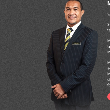
Y
S
t
M
t
I
M
s
M
d
fi